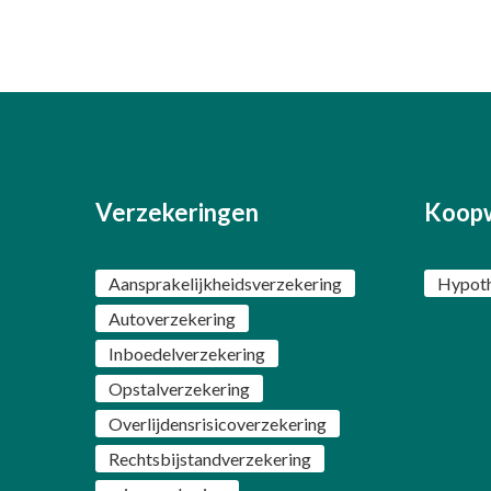
Verzekeringen
Koop
Aansprakelijkheidsverzekering
Hypot
Autoverzekering
Inboedelverzekering
Opstalverzekering
Overlijdensrisicoverzekering
Rechtsbijstandverzekering