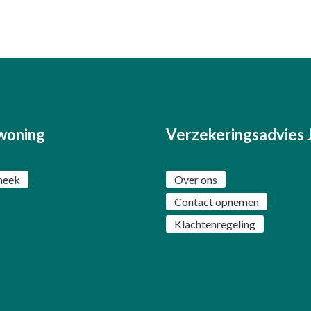
woning
Verzekeringsadvies 
heek
Over ons
Contact opnemen
Klachtenregeling