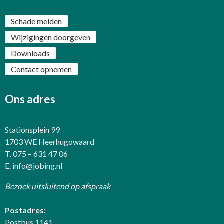
Schade melden
Wijzigingen doorgeven
Downloads
Contact opnemen
Ons adres
Stationsplein 99
1703 WE Heerhugowaard
T. 075 – 631 47 06
E.
info@jobing.nl
Bezoek uitsluitend op afspraak
Postadres:
Postbus 1141