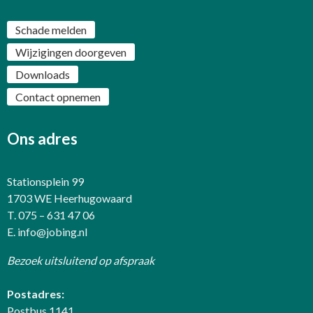
Schade melden
Wijzigingen doorgeven
Downloads
Contact opnemen
Ons adres
Stationsplein 99
1703 WE Heerhugowaard
T. 075 – 631 47 06
E.
info@jobing.nl
Bezoek uitsluitend op afspraak
Postadres:
Postbus 1141