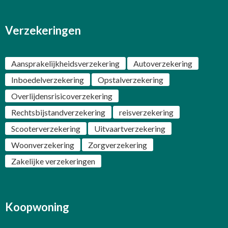
Verzekeringen
Aansprakelijkheidsverzekering
Autoverzekering
Inboedelverzekering
Opstalverzekering
Overlijdensrisicoverzekering
Rechtsbijstandverzekering
reisverzekering
Scooterverzekering
Uitvaartverzekering
Woonverzekering
Zorgverzekering
Zakelijke verzekeringen
Koopwoning