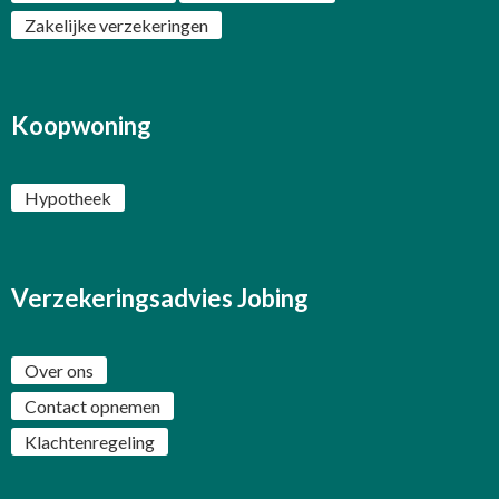
Zakelijke verzekeringen
Koopwoning
Hypotheek
Verzekeringsadvies Jobing
Over ons
Contact opnemen
Klachtenregeling