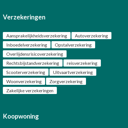
Verzekeringen
Aansprakelijkheidsverzekering
Autoverzekering
Inboedelverzekering
Opstalverzekering
Overlijdensrisicoverzekering
Rechtsbijstandverzekering
reisverzekering
Scooterverzekering
Uitvaartverzekering
Woonverzekering
Zorgverzekering
Zakelijke verzekeringen
Koopwoning