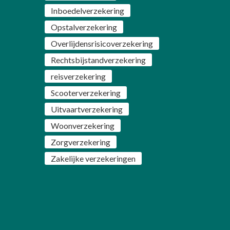
Inboedelverzekering
Opstalverzekering
Overlijdensrisicoverzekering
Rechtsbijstandverzekering
reisverzekering
Scooterverzekering
Uitvaartverzekering
Woonverzekering
Zorgverzekering
Zakelijke verzekeringen