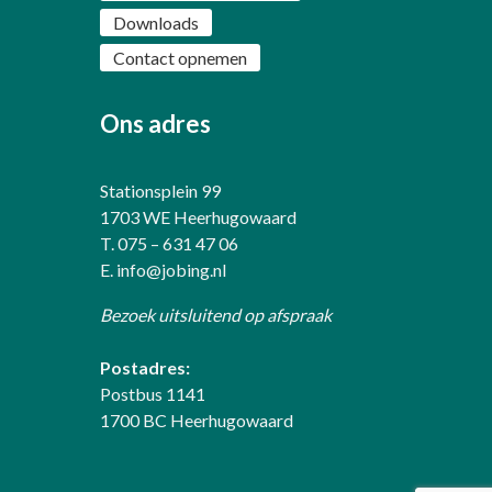
Downloads
Contact opnemen
Ons adres
Stationsplein 99
1703 WE Heerhugowaard
T. 075 – 631 47 06
E.
info@jobing.nl
Bezoek uitsluitend op afspraak
Postadres:
Postbus 1141
1700 BC Heerhugowaard