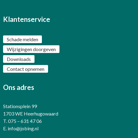
Klantenservice
Schade melden
Wijzigingen doorgeven
Downloads
Contact opnemen
Ons adres
Stationsplein 99
1703 WE Heerhugowaard
T. 075 – 631 47 06
E.
info@jobing.nl