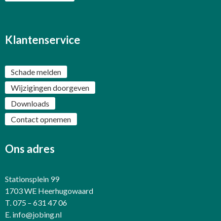
Klantenservice
Schade melden
Wijzigingen doorgeven
Downloads
Contact opnemen
Ons adres
Stationsplein 99
1703 WE Heerhugowaard
T. 075 – 631 47 06
E.
info@jobing.nl