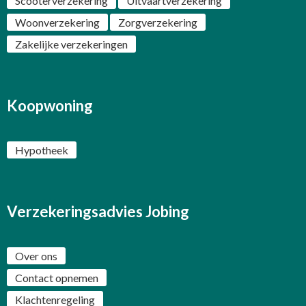
Scooterverzekering
Uitvaartverzekering
Woonverzekering
Zorgverzekering
Zakelijke verzekeringen
Koopwoning
Hypotheek
Verzekeringsadvies Jobing
Over ons
Contact opnemen
Klachtenregeling