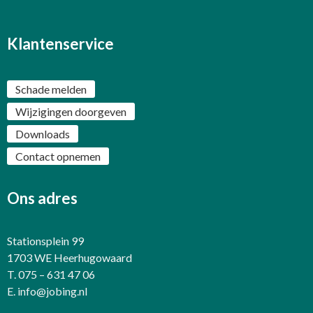
Klantenservice
Schade melden
Wijzigingen doorgeven
Downloads
Contact opnemen
Ons adres
Stationsplein 99
1703 WE Heerhugowaard
T. 075 – 631 47 06
E.
info@jobing.nl