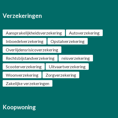
Verzekeringen
Aansprakelijkheidsverzekering
Autoverzekering
Inboedelverzekering
Opstalverzekering
Overlijdensrisicoverzekering
Rechtsbijstandverzekering
reisverzekering
Scooterverzekering
Uitvaartverzekering
Woonverzekering
Zorgverzekering
Zakelijke verzekeringen
Koopwoning