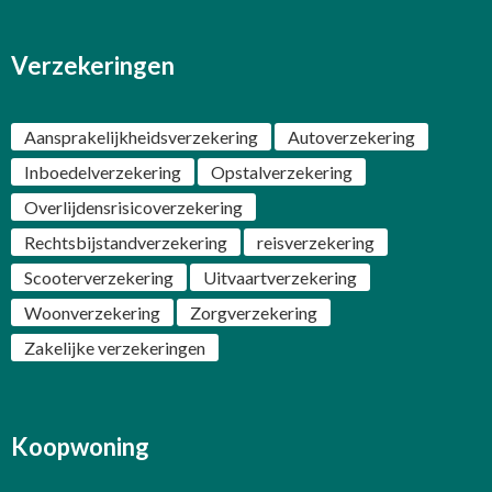
Verzekeringen
Aansprakelijkheidsverzekering
Autoverzekering
Inboedelverzekering
Opstalverzekering
Overlijdensrisicoverzekering
Rechtsbijstandverzekering
reisverzekering
Scooterverzekering
Uitvaartverzekering
Woonverzekering
Zorgverzekering
Zakelijke verzekeringen
Koopwoning