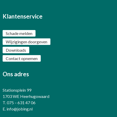
Klantenservice
Schade melden
Wijzigingen doorgeven
Downloads
Contact opnemen
Ons adres
Stationsplein 99
1703 WE Heerhugowaard
T. 075 – 631 47 06
E.
info@jobing.nl