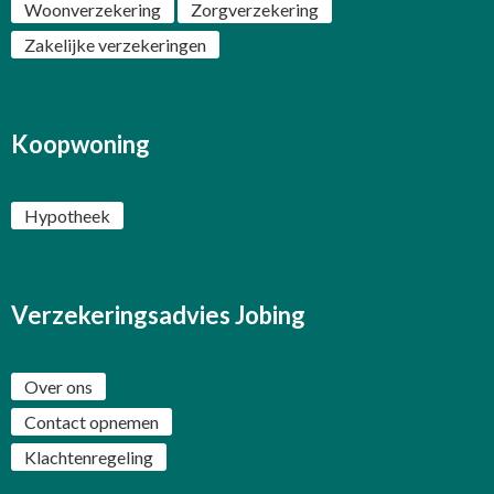
Woonverzekering
Zorgverzekering
Zakelijke verzekeringen
Koopwoning
Hypotheek
Verzekeringsadvies Jobing
Over ons
Contact opnemen
Klachtenregeling