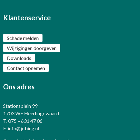
Klantenservice
Schade melden
Wijzigingen doorgeven
Downloads
Contact opnemen
Ons adres
Stationsplein 99
1703 WE Heerhugowaard
T. 075 – 631 47 06
E.
info@jobing.nl