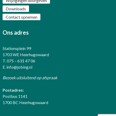
Wijzigingen doorgeven
Downloads
Contact opnemen
Ons adres
Stationsplein 99
1703 WE Heerhugowaard
T. 075 – 631 47 06
E.
info@jobing.nl
Bezoek uitsluitend op afspraak
Postadres:
Postbus 1141
1700 BC Heerhugowaard