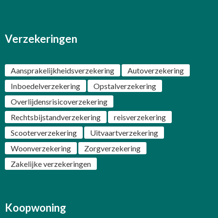
Verzekeringen
Aansprakelijkheidsverzekering
Autoverzekering
Inboedelverzekering
Opstalverzekering
Overlijdensrisicoverzekering
Rechtsbijstandverzekering
reisverzekering
Scooterverzekering
Uitvaartverzekering
Woonverzekering
Zorgverzekering
Zakelijke verzekeringen
Koopwoning