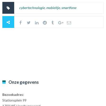
cybertechnologie
,
mobieltje
,
smartfone
Onze gegevens
Bezoekadres:
Stationsplein 99
1703 WE Heerhugowaard